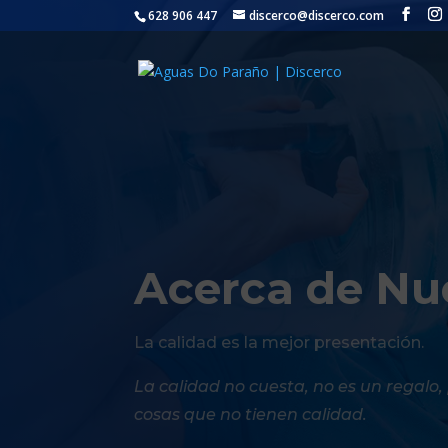
628 906 447
discerco@discerco.com
Acerca de Nu
La calidad es la mejor presentación.
La calidad no cuesta, no es un regalo,
cosas que no tienen calidad.