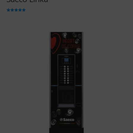
Valorado
con
5.00
de 5