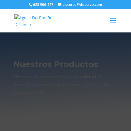
628 906 447
discerco@discerco.com
Nuestros Productos
Ofrecer un producto de alta calidad es
nuestra manera de tratar con la parte más
importante de la empresa, los
clientes
.