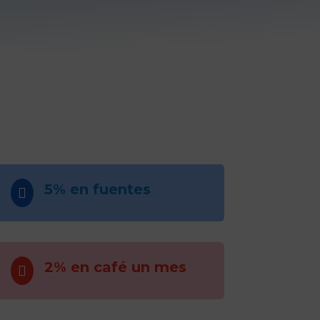
5% en fuentes

2% en café un mes
