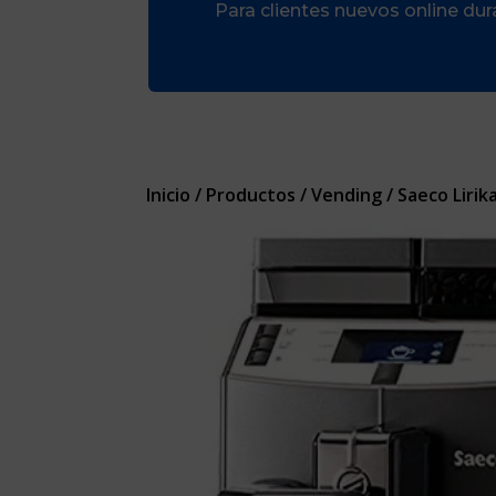
Para clientes nuevos online du
Inicio
/
Productos
/
Vending
/ Saeco Lirik