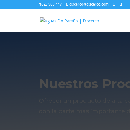
628 906 447
discerco@discerco.com
Nuestros Pro
Ofrecer un producto de alta c
con la parte más importante d