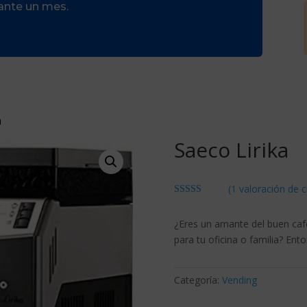
rante un mes.
a
Saeco Lirika
(
1
valoración de c
Valorado con
5.00
de 5 en
¿Eres un amante del buen caf
base a
valoración
para tu oficina o familia? Ent
de un cliente
Categoría:
Vending