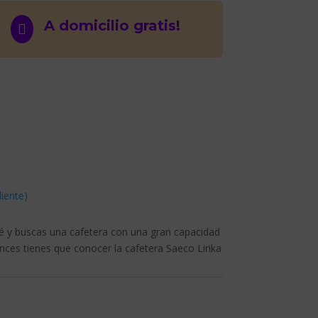
A domicilio gratis!

liente)
é y buscas una cafetera con una gran capacidad
onces tienes que conocer la cafetera Saeco Lirika