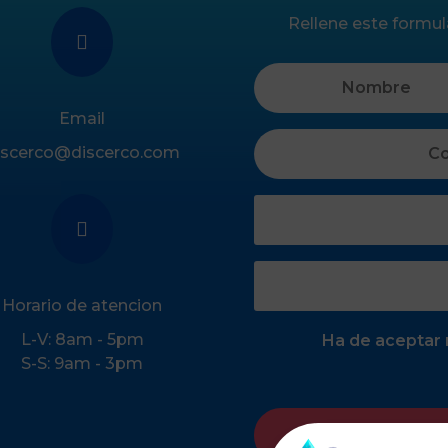
Rellene este formula

Email
iscerco@discerco.com

Horario de atencion
L-V: 8am - 5pm
Ha de aceptar n
S-S: 9am - 3pm